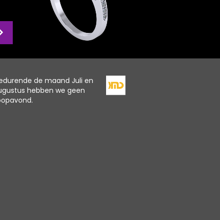
edurende de maand Juli en
ugustus hebben we geen
oopavond.