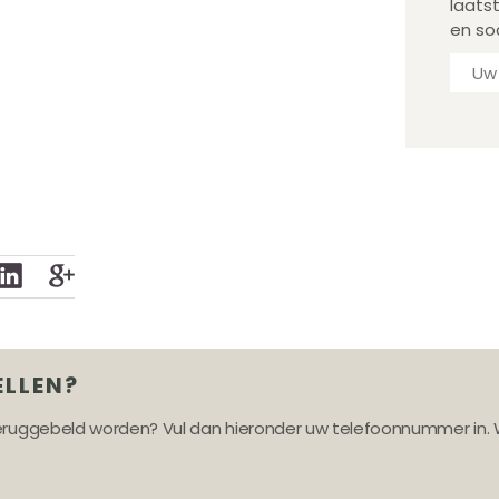
laats
en so
ELLEN?
teruggebeld worden? Vul dan hieronder uw telefoonnummer in. 