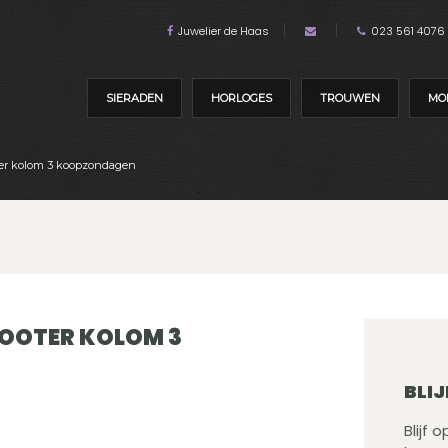
Juwelier de Haas
023 561 4076
SIERADEN
HORLOGES
TROUWEN
MO
oter kolom 3 koopzondagen
FOOTER KOLOM 3
BLIJ
Blijf