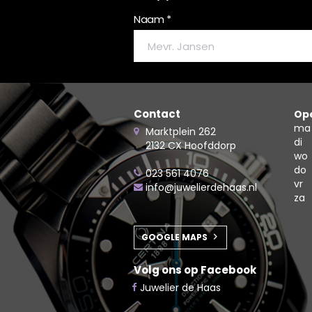
Naam *
Contact
Ope
ma
Marktplein 262
di
2132 CX Hoofddorp
wo
do
023 561 4076
vr
info@juwelierdehaas.nl
za
GOOGLE MAPS
Volg ons op Facebook
Juwelier de Haas