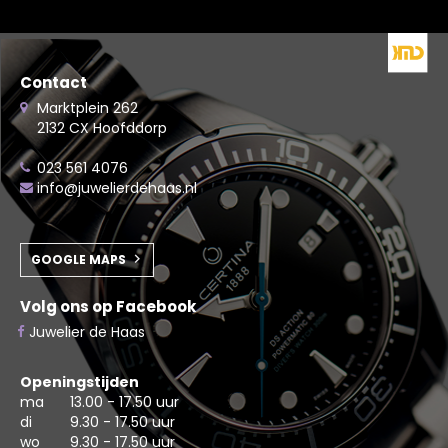
Contact
Marktplein 262
2132 CX Hoofddorp
023 561 4076
info@juwelierdehaas.nl
GOOGLE MAPS
Volg ons op Facebook
Juwelier de Haas
Openingstijden
ma
13.00 - 17.50 uur
di
9.30 - 17.50 uur
wo
9.30 - 17.50 uur