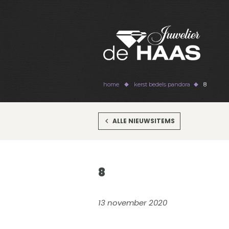
home
kerst bedels pandora
8
ALLE NIEUWSITEMS
8
13 november 2020