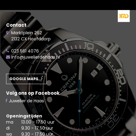
Contact
Marktplein 262
2132 CX Hoofddorp
023 561 4076
info@juwelierdehaas.nl
GOOGLE MAPS
Volg ons op Facebook
Juwelier de Haas
Openingstijden
ma
13.00 - 17.50 uur
di
9.30 - 17.50 uur
wo
9.30 - 17.50 uur