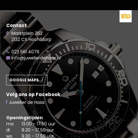
Contact
Marktplein 262
2132 CX Hoofddorp
023 561 4076
info@juwelierdehaas.nl
GOOGLE MAPS
Volg ons op Facebook
Juwelier de Haas
Openingstijden
ma
13.00 - 17.50 uur
di
9.30 - 17.50 uur
wo
9.30 - 17.50 uur