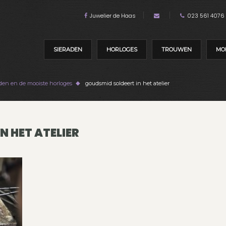
Juwelier de Haas
023 561 4076
SIERADEN
HORLOGES
TROUWEN
MO
raden en de mooiste horloges
goudsmid soldeert in het atelier
N HET ATELIER