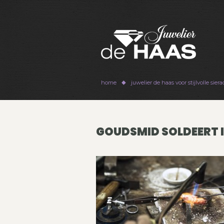
home
juwelier de haas voor stijlvolle sie
GOUDSMID SOLDEERT I