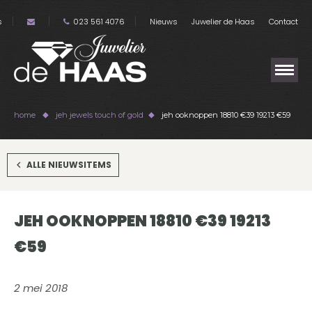
s
023 561 4076
Nieuws
Juwelier de Haas
Contact
home
jeh jewels touch of gold
jeh ooknoppen 18810 €39 19213 €59
ALLE NIEUWSITEMS
JEH OOKNOPPEN 18810 €39 19213
€59
2 mei 2018