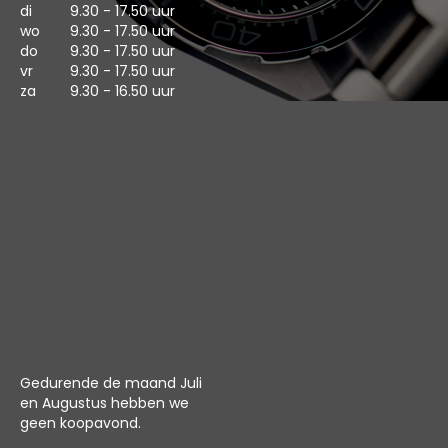
di
9.30 - 17.50 uur
wo
9.30 - 17.50 uur
do
9.30 - 17.50 uur
vr
9.30 - 17.50 uur
za
9.30 - 16.50 uur
Gedurende de maand Juli
en Augustus hebben we
geen koopavond.