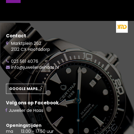
Contact
Marktplein 262
2132 CX Hoofddorp
023 561 4076
info@juwelierdehaas.nl
GOOGLE MAPS
Volg ons op Facebook
Juwelier de Haas
Openingstijden
ma
13.00 - 17.50 uur