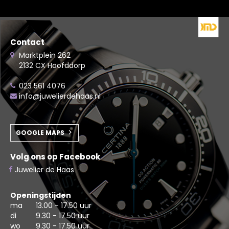
Contact
Marktplein 262
2132 CX Hoofddorp
023 561 4076
info@juwelierdehaas.nl
GOOGLE MAPS
Volg ons op Facebook
Juwelier de Haas
Openingstijden
ma
13.00 - 17.50 uur
di
9.30 - 17.50 uur
wo
9.30 - 17.50 uur