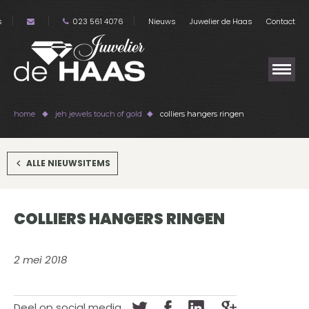
s
023 561 4076
Nieuws
Juwelier de Haas
Contact
home
jeh jewels touch of gold
colliers hangers ringen
ALLE NIEUWSITEMS
COLLIERS HANGERS RINGEN
2 mei 2018
Deel op social media