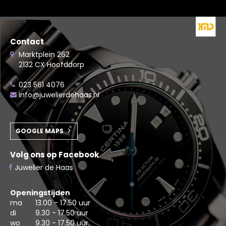
Contact
Marktplein 262
2132 CX Hoofddorp
023 561 4076
info@juwelierdehaas.nl
GOOGLE MAPS
Volg ons op Facebook
Juwelier de Haas
Openingstijden
ma
13.00 - 17.50 uur
di
9.30 - 17.50 uur
wo
9.30 - 17.50 uur