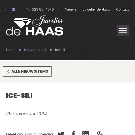
s
023 561 4076
Nieuws
Juwelier de Haas
Contact
home
ice watch kids
ice-sili
ALLE NIEUWSITEMS
ICE-SILI
25 november 2014
Deel op social media