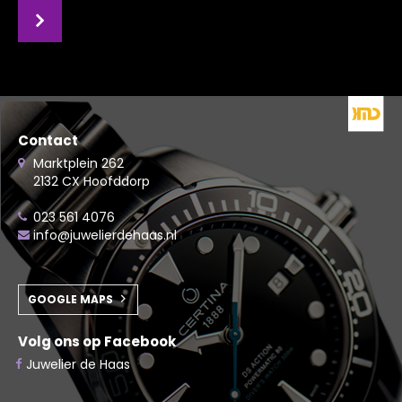
Contact
Marktplein 262
2132 CX Hoofddorp
023 561 4076
info@juwelierdehaas.nl
GOOGLE MAPS
Volg ons op Facebook
Juwelier de Haas