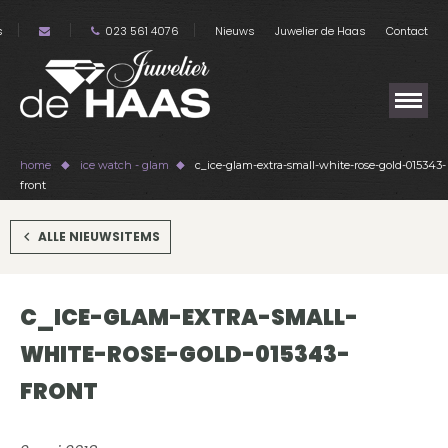
s
023 561 4076
Nieuws
Juwelier de Haas
Contact
home
ice watch - glam
c_ice-glam-extra-small-white-rose-gold-015343-
front
ALLE NIEUWSITEMS
C_ICE-GLAM-EXTRA-SMALL-
WHITE-ROSE-GOLD-015343-
FRONT