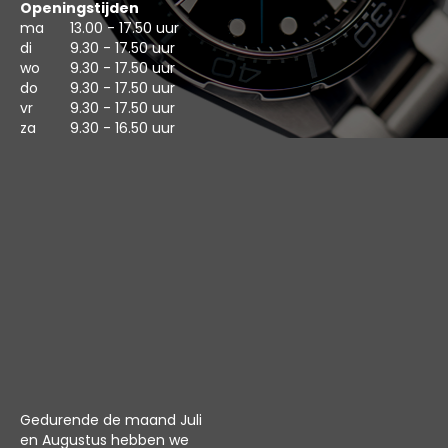
Openingstijden
ma
13.00 - 17.50 uur
di
9.30 - 17.50 uur
wo
9.30 - 17.50 uur
do
9.30 - 17.50 uur
vr
9.30 - 17.50 uur
za
9.30 - 16.50 uur
Gedurende de maand Juli
en Augustus hebben we