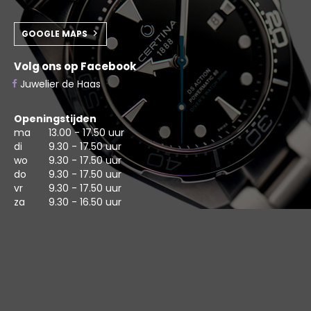
GOOGLE MAPS
Volg ons op Facebook
Juwelier de Haas
Openingstijden
ma
13.00 - 17.50 uur
di
9.30 - 17.50 uur
wo
9.30 - 17.50 uur
do
9.30 - 17.50 uur
vr
9.30 - 17.50 uur
za
9.30 - 16.50 uur