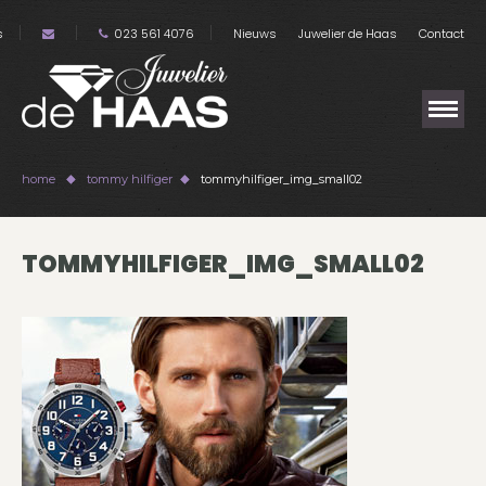
s
023 561 4076
Nieuws
Juwelier de Haas
Contact
home
tommy hilfiger
tommyhilfiger_img_small02
TOMMYHILFIGER_IMG_SMALL02