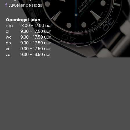
Juwelier de Haas
Openingstijden
ma
13.00 - 17.50 uur
di
9.30 - 17.50 uur
wo
9.30 - 17.50 uur
do
9.30 - 17.50 uur
vr
9.30 - 17.50 uur
za
9.30 - 16.50 uur