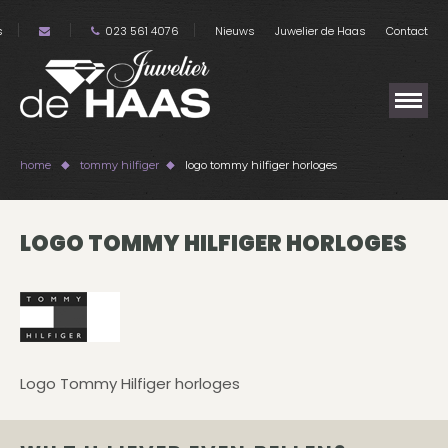
s
023 561 4076
Nieuws
Juwelier de Haas
Contact
home
tommy hilfiger
logo tommy hilfiger horloges
LOGO TOMMY HILFIGER HORLOGES
Logo Tommy Hilfiger horloges