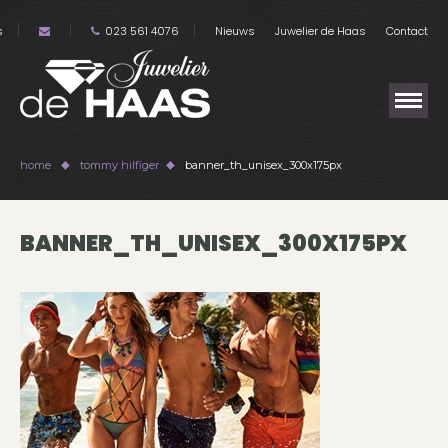
s
023 561 4076
Nieuws
Juwelier de Haas
Contact
home
tommy hilfiger
banner_th_unisex_300x175px
BANNER_TH_UNISEX_300X175PX