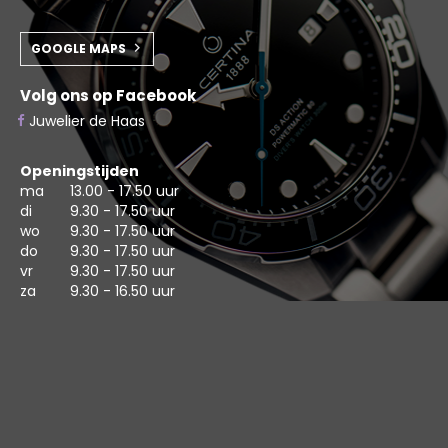
GOOGLE MAPS
Volg ons op Facebook
Juwelier de Haas
Openingstijden
ma
13.00 - 17.50 uur
di
9.30 - 17.50 uur
wo
9.30 - 17.50 uur
do
9.30 - 17.50 uur
vr
9.30 - 17.50 uur
za
9.30 - 16.50 uur