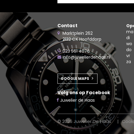
Contact
Ope
ma
Marktplein 262
di
2132 CX Hoofddorp
wo
do
023 561 4076
vr
info@juwelierdehaas.nl
za
GOOGLE MAPS
Volg ons op Facebook
Juwelier de Haas
© 2026 Juwelier De Haas
Cook