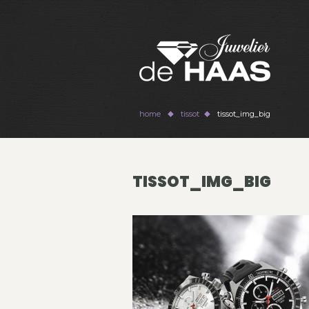
home
tissot
tissot_img_big
TISSOT_IMG_BIG