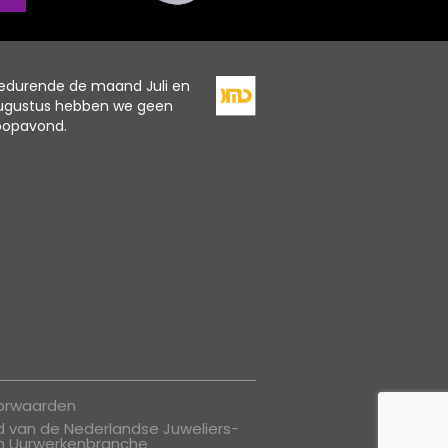
edurende de maand Juli en
ugustus hebben we geen
oopavond.
oorwaarden
id van de Nederlandse Juweliers-
n Uurwerkenbranche