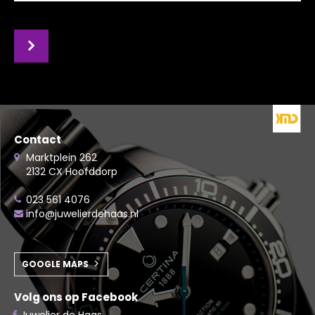
Contact
Marktplein 262
2132 CX Hoofddorp
023 561 4076
info@juwelierdehaas.nl
GOOGLE MAPS
Volg ons op Facebook