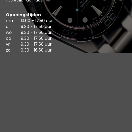
Juwelier de Haas
Openingstijden
ma
13.00 - 17.50 uur
di
9.30 - 17.50 uur
wo
9.30 - 17.50 uur
do
9.30 - 17.50 uur
vr
9.30 - 17.50 uur
za
9.30 - 16.50 uur