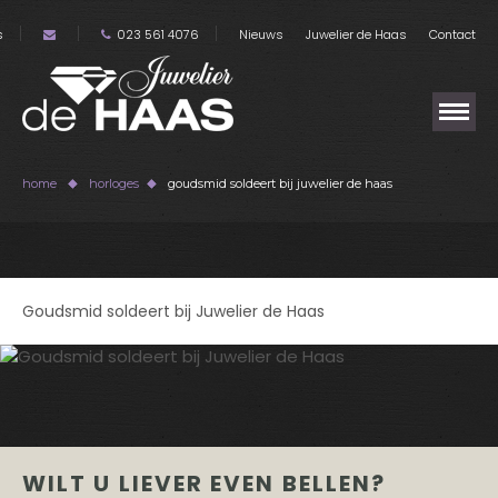
s
023 561 4076
Nieuws
Juwelier de Haas
Contact
home
horloges
goudsmid soldeert bij juwelier de haas
Goudsmid soldeert bij Juwelier de Haas
WILT U LIEVER EVEN BELLEN?