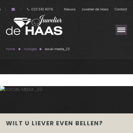
s
023 561 4076
Nieuws
Juwelier de Haas
Contact
home
horloges
social media_23
WILT U LIEVER EVEN BELLEN?