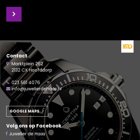
Contact
Marktplein 262
2132 CX Hoofddorp
023 561 4076
info@juwelierdehaas.nl
GOOGLE MAPS
Volg ons op Facebook
Juwelier de Haas