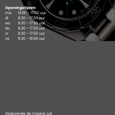
Openingstijden
ma
13.00 - 17.50 uur
di
9.30 - 17.50 uur
wo
9.30 - 17.50 uur
do
9.30 - 17.50 uur
vr
9.30 - 17.50 uur
za
9.30 - 16.50 uur
Gedurende de maand Juli