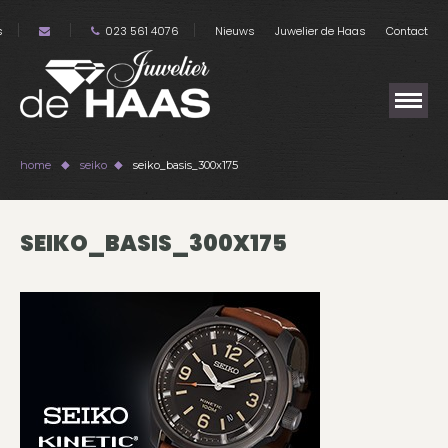
s
023 561 4076
Nieuws
Juwelier de Haas
Contact
home
seiko
seiko_basis_300x175
SEIKO_BASIS_300X175