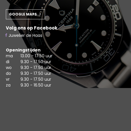
GOOGLE MAPS
Volg ons op Facebook
Juwelier de Haas
Openingstijden
ma
13.00 - 17.50 uur
di
9.30 - 17.50 uur
wo
9.30 - 17.50 uur
do
9.30 - 17.50 uur
vr
9.30 - 17.50 uur
za
9.30 - 16.50 uur