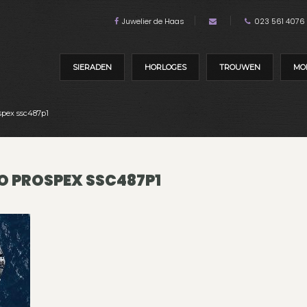
Juwelier de Haas
023 561 4076
SIERADEN
HORLOGES
TROUWEN
MO
spex ssc487p1
O PROSPEX SSC487P1