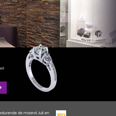
en!
edurende de maand Juli en