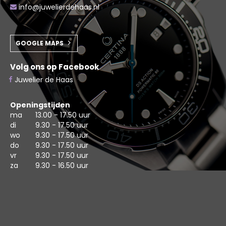
info@juwelierdehaas.nl
GOOGLE MAPS
Volg ons op Facebook
Juwelier de Haas
Openingstijden
ma
13.00 - 17.50 uur
di
9.30 - 17.50 uur
wo
9.30 - 17.50 uur
do
9.30 - 17.50 uur
vr
9.30 - 17.50 uur
za
9.30 - 16.50 uur