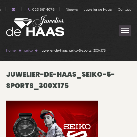
s
023 561 4076
Nieuws
Juwelier de Haas
Contact
home
seiko
juwelier-de-haas_seiko-5-sports_300x175
JUWELIER-DE-HAAS_SEIKO-5-
SPORTS_300X175