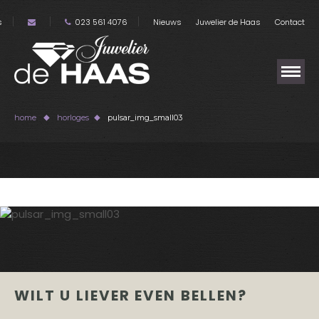
s
023 561 4076
Nieuws
Juwelier de Haas
Contact
home
horloges
pulsar_img_small03
WILT U LIEVER EVEN BELLEN?