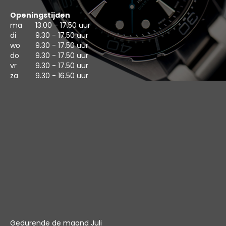
Openingstijden
ma
13.00 - 17.50 uur
di
9.30 - 17.50 uur
wo
9.30 - 17.50 uur
do
9.30 - 17.50 uur
vr
9.30 - 17.50 uur
za
9.30 - 16.50 uur
Gedurende de maand Juli