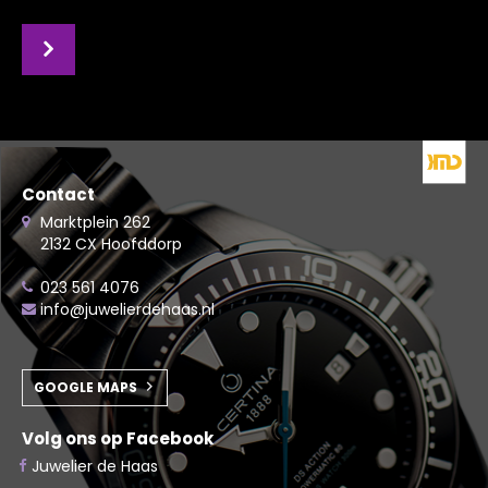
Contact
Marktplein 262
2132 CX Hoofddorp
023 561 4076
info@juwelierdehaas.nl
GOOGLE MAPS
Volg ons op Facebook
Juwelier de Haas