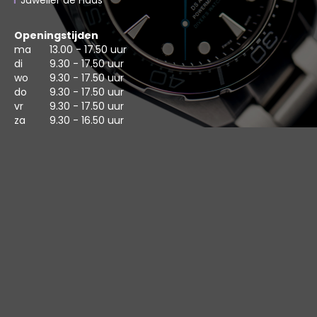
Juwelier de Haas
Openingstijden
ma
13.00 - 17.50 uur
di
9.30 - 17.50 uur
wo
9.30 - 17.50 uur
do
9.30 - 17.50 uur
vr
9.30 - 17.50 uur
za
9.30 - 16.50 uur