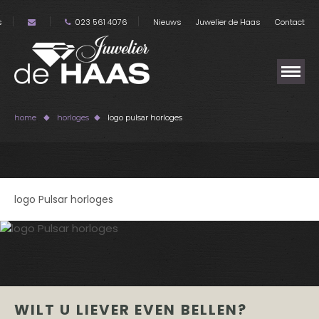
s
023 561 4076
Nieuws
Juwelier de Haas
Contact
home
horloges
logo pulsar horloges
logo Pulsar horloges
WILT U LIEVER EVEN BELLEN?