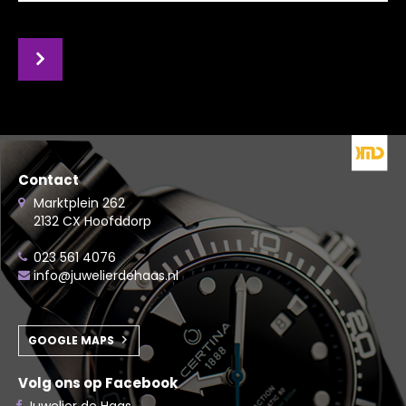
Contact
Marktplein 262
2132 CX Hoofddorp
023 561 4076
info@juwelierdehaas.nl
GOOGLE MAPS
Volg ons op Facebook