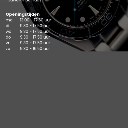
Juwelier de Haas
Openingstijden
ma
13.00 - 17.50 uur
di
9.30 - 17.50 uur
wo
9.30 - 17.50 uur
do
9.30 - 17.50 uur
vr
9.30 - 17.50 uur
za
9.30 - 16.50 uur