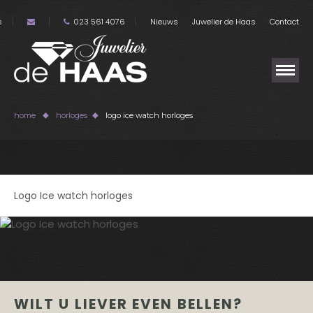
s
023 561 4076
Nieuws
Juwelier de Haas
Contact
home
horloges
logo ice watch horloges
Logo Ice watch horloges
WILT U LIEVER EVEN BELLEN?