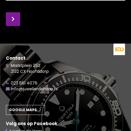
Contact
Marktplein 262
2132 CX Hoofddorp
023 561 4076
info@juwelierdehaas.nl
GOOGLE MAPS
Volg ons op Facebook