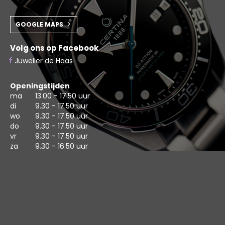
GOOGLE MAPS
Volg ons op Facebook
Juwelier de Haas
Openingstijden
ma
13.00 - 17.50 uur
di
9.30 - 17.50 uur
wo
9.30 - 17.50 uur
do
9.30 - 17.50 uur
vr
9.30 - 17.50 uur
za
9.30 - 16.50 uur