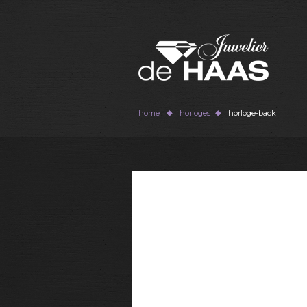
home
horloges
horloge-back