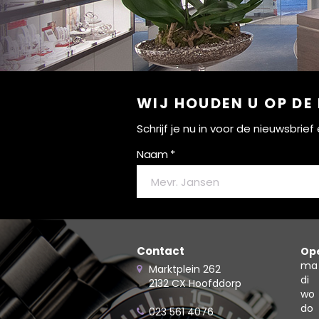
WIJ HOUDEN U OP DE
Schrijf je nu in voor de nieuwsbri
Naam *
Contact
Ope
ma
Marktplein 262
di
2132 CX Hoofddorp
wo
do
023 561 4076