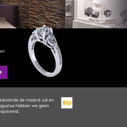
en!
edurende de maand Juli en
ugustus hebben we geen
oopavond.