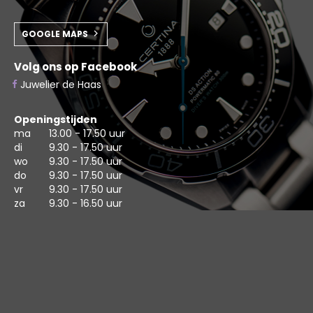
GOOGLE MAPS
Volg ons op Facebook
Juwelier de Haas
Openingstijden
ma
13.00 - 17.50 uur
di
9.30 - 17.50 uur
wo
9.30 - 17.50 uur
do
9.30 - 17.50 uur
vr
9.30 - 17.50 uur
za
9.30 - 16.50 uur