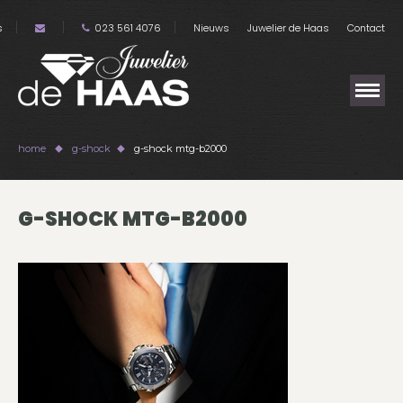
s
023 561 4076
Nieuws
Juwelier de Haas
Contact
home
g-shock
g-shock mtg-b2000
G-SHOCK MTG-B2000