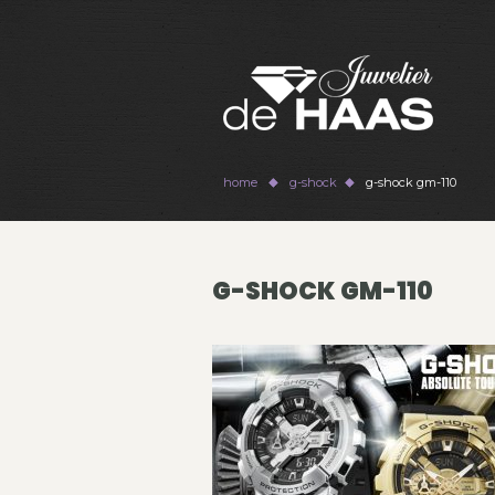
home
g-shock
g-shock gm-110
G-SHOCK GM-110