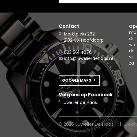
Contact
Ope
ma
Marktplein 262
di
2132 CX Hoofddorp
wo
do
023 561 4076
vr
info@juwelierdehaas.nl
za
GOOGLE MAPS
Volg ons op Facebook
Juwelier de Haas
© 2026 Juwelier De Haas
Cook