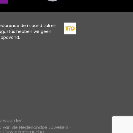
edurende de maand Juli en
ugustus hebben we geen
oopavond.
oorwaarden
id van de Nederlandse Juweliers-
n Uurwerkenbranche