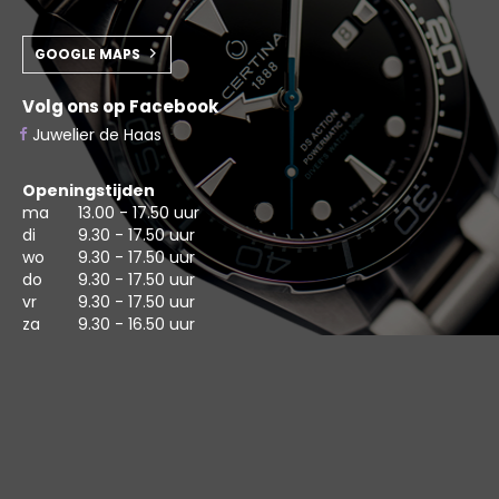
GOOGLE MAPS
Volg ons op Facebook
Juwelier de Haas
Openingstijden
ma
13.00 - 17.50 uur
di
9.30 - 17.50 uur
wo
9.30 - 17.50 uur
do
9.30 - 17.50 uur
vr
9.30 - 17.50 uur
za
9.30 - 16.50 uur