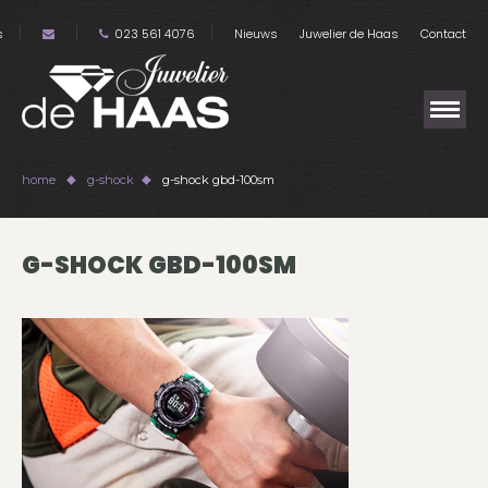
s
023 561 4076
Nieuws
Juwelier de Haas
Contact
home
g-shock
g-shock gbd-100sm
G-SHOCK GBD-100SM