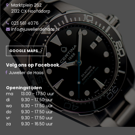
Marktplein 262
2132 CX Hoofddorp
023 561 4076
info@juwelierdehaas.nl
GOOGLE MAPS
Volg ons op Facebook
Juwelier de Haas
Openingstijden
ma
13.00 - 17.50 uur
di
9.30 - 17.50 uur
wo
9.30 - 17.50 uur
do
9.30 - 17.50 uur
vr
9.30 - 17.50 uur
za
9.30 - 16.50 uur