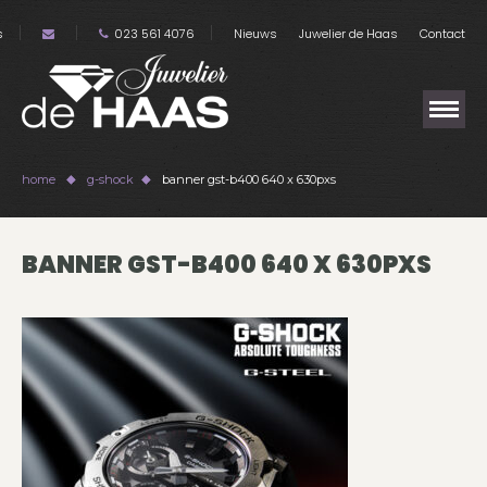
s
023 561 4076
Nieuws
Juwelier de Haas
Contact
home
g-shock
banner gst-b400 640 x 630pxs
BANNER GST-B400 640 X 630PXS