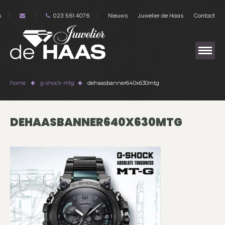
s
023 561 4076
Nieuws
Juwelier de Haas
Contact
home
g-shock mtg
dehaasbanner640x630mtg
DEHAASBANNER640X630MTG