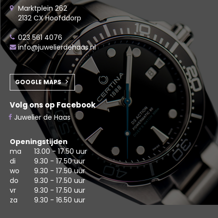
Marktplein 262
2132 CX Hoofddorp
023 561 4076
info@juwelierdehaas.nl
GOOGLE MAPS
Volg ons op Facebook
Juwelier de Haas
Openingstijden
ma
13.00 - 17.50 uur
di
9.30 - 17.50 uur
wo
9.30 - 17.50 uur
do
9.30 - 17.50 uur
vr
9.30 - 17.50 uur
za
9.30 - 16.50 uur