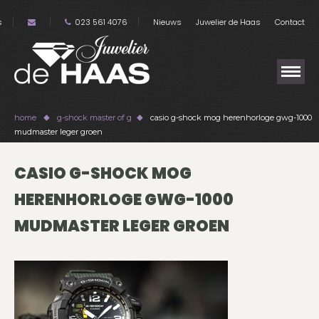
s
023 561 4076
Nieuws
Juwelier de Haas
Contact
home
g-shock master of g
casio g-shock mog herenhorloge gwg-1000
mudmaster leger groen
CASIO G-SHOCK MOG
HERENHORLOGE GWG-1000
MUDMASTER LEGER GROEN