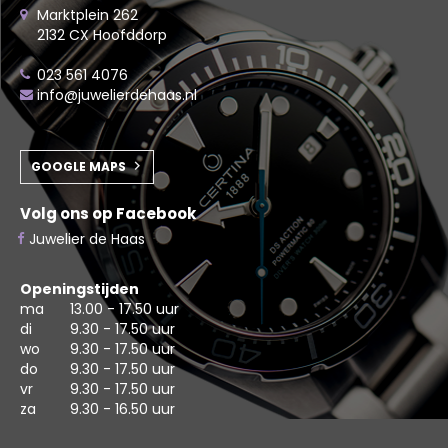
Marktplein 262
2132 CX Hoofddorp
023 561 4076
info@juwelierdehaas.nl
GOOGLE MAPS
Volg ons op Facebook
Juwelier de Haas
Openingstijden
ma
13.00 - 17.50 uur
di
9.30 - 17.50 uur
wo
9.30 - 17.50 uur
do
9.30 - 17.50 uur
vr
9.30 - 17.50 uur
za
9.30 - 16.50 uur