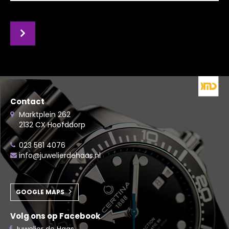
Contact
Marktplein 262
2132 CX Hoofddorp
023 561 4076
info@juwelierdehaas.nl
GOOGLE MAPS
Volg ons op Facebook