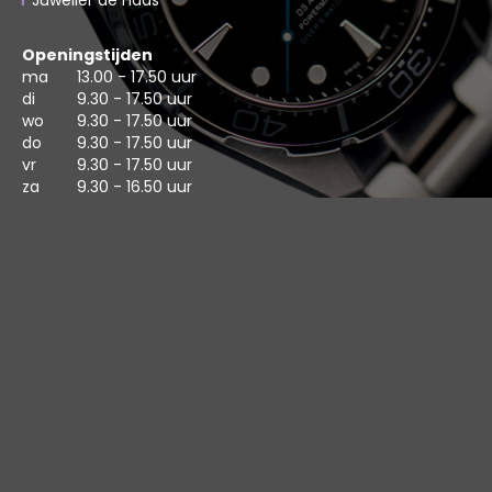
Juwelier de Haas
Openingstijden
ma
13.00 - 17.50 uur
di
9.30 - 17.50 uur
wo
9.30 - 17.50 uur
do
9.30 - 17.50 uur
vr
9.30 - 17.50 uur
za
9.30 - 16.50 uur