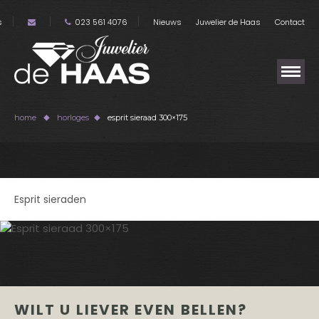
s
023 561 4076
Nieuws
Juwelier de Haas
Contact
home
horloges
esprit sieraad 300×175
Esprit sieraden
WILT U LIEVER EVEN BELLEN?