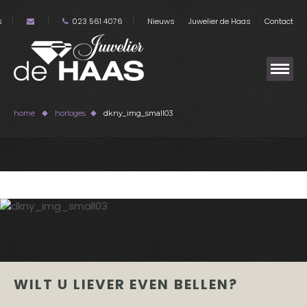
s
023 561 4076
Nieuws
Juwelier de Haas
Contact
home
horloges
dkny_img_small03
WILT U LIEVER EVEN BELLEN?