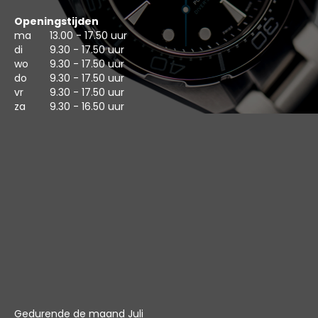
Openingstijden
ma
13.00 - 17.50 uur
di
9.30 - 17.50 uur
wo
9.30 - 17.50 uur
do
9.30 - 17.50 uur
vr
9.30 - 17.50 uur
za
9.30 - 16.50 uur
Gedurende de maand Juli