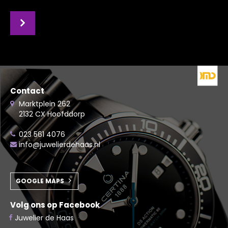
Contact
Marktplein 262
2132 CX Hoofddorp
023 561 4076
info@juwelierdehaas.nl
GOOGLE MAPS
Volg ons op Facebook
Juwelier de Haas