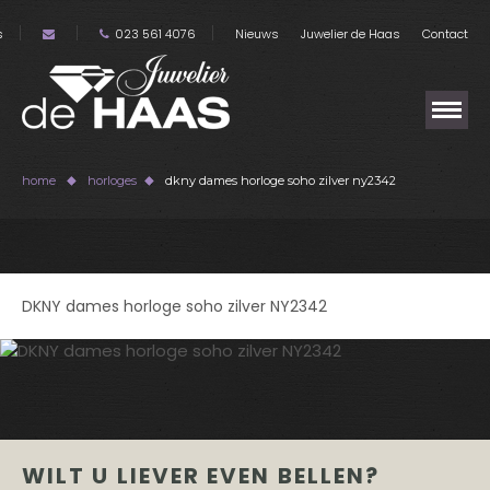
s
023 561 4076
Nieuws
Juwelier de Haas
Contact
home
horloges
dkny dames horloge soho zilver ny2342
DKNY dames horloge soho zilver NY2342
WILT U LIEVER EVEN BELLEN?