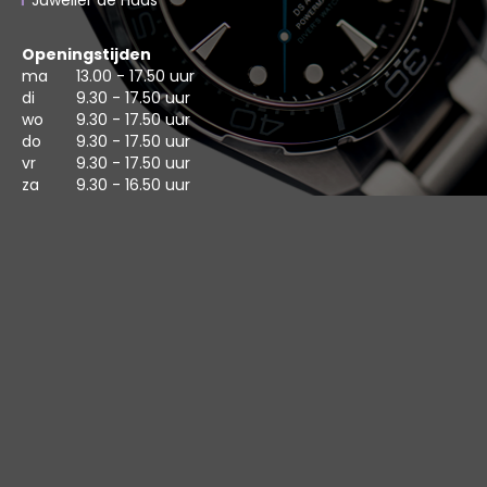
Juwelier de Haas
Openingstijden
ma
13.00 - 17.50 uur
di
9.30 - 17.50 uur
wo
9.30 - 17.50 uur
do
9.30 - 17.50 uur
vr
9.30 - 17.50 uur
za
9.30 - 16.50 uur