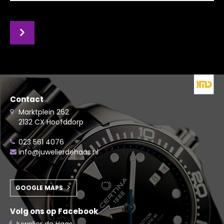
Contact
Marktplein 262
2132 CX Hoofddorp
023 561 4076
info@juwelierdehaas.nl
GOOGLE MAPS
Volg ons op Facebook