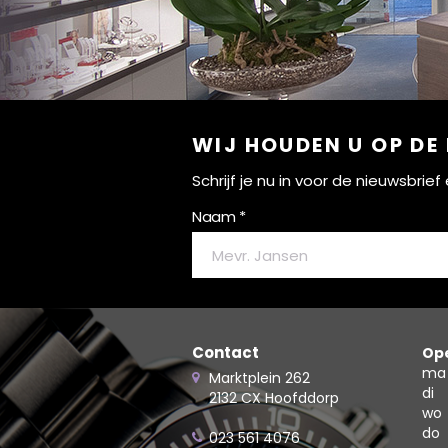
WIJ HOUDEN U OP DE
Schrijf je nu in voor de nieuwsbri
Naam *
Contact
Ope
ma
Marktplein 262
di
2132 CX Hoofddorp
wo
do
023 561 4076