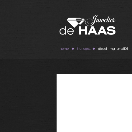
home
horloges
diesel_img_small01