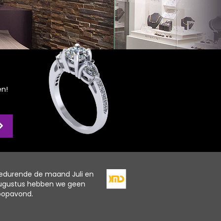
en!
edurende de maand Juli en
ugustus hebben we geen
oopavond.