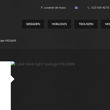
Juwelier de Haas
023 561 4076
SIERADEN
HORLOGES
TROUWEN
MO
loge k6l2sb16