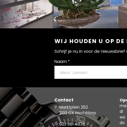
WIJ HOUDEN U OP DE
Schrijf je nu in voor de nieuwsbri
Naam *
Contact
Ope
ma
Marktplein 262
di
2132 CX Hoofddorp
wo
do
023 561 4076