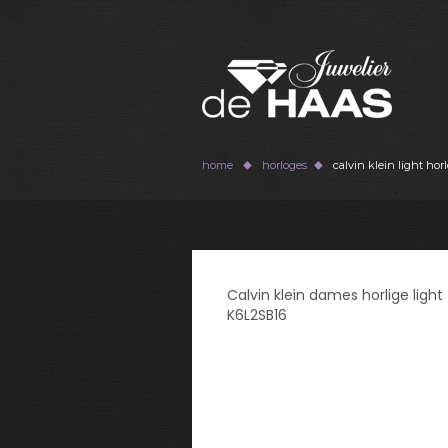
home
horloges
calvin klein light hor
Calvin klein dames horlige light
K6L2SB16