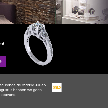
en!
edurende de maand Juli en
ugustus hebben we geen
oopavond.