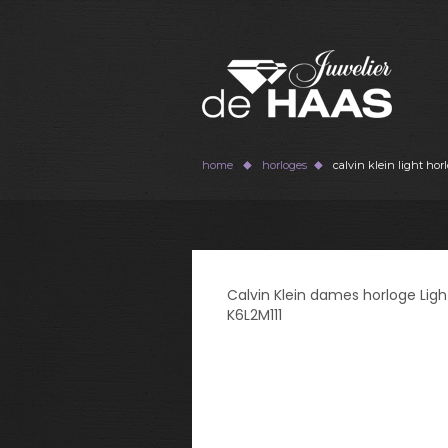
home
horloges
calvin klein light hor
Calvin Klein dames horloge Ligh
K6L2M111