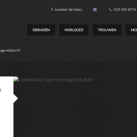
Juwelier de Haas
023 561 4076
SIERADEN
HORLOGES
TROUWEN
MO
loge k6l2m111
t