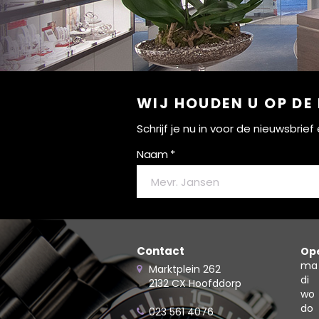
WIJ HOUDEN U OP DE
Schrijf je nu in voor de nieuwsbri
Naam *
Contact
Ope
ma
Marktplein 262
di
2132 CX Hoofddorp
wo
do
023 561 4076