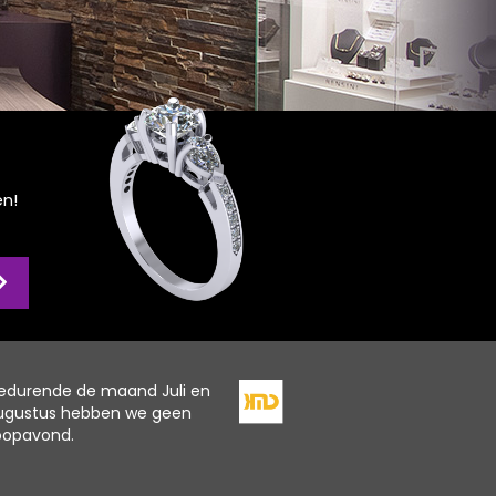
en!
edurende de maand Juli en
ugustus hebben we geen
oopavond.