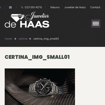
s
023 561 4076
Nieuws
Juwelier de Haas
Contact
home
certina
certina_img_small01
CERTINA_IMG_SMALL01