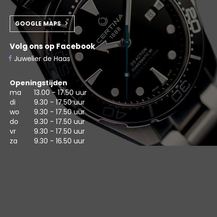
GOOGLE MAPS
Volg ons op Facebook
Juwelier de Haas
Openingstijden
ma
13.00 - 17.50 uur
di
9.30 - 17.50 uur
wo
9.30 - 17.50 uur
do
9.30 - 17.50 uur
vr
9.30 - 17.50 uur
za
9.30 - 16.50 uur