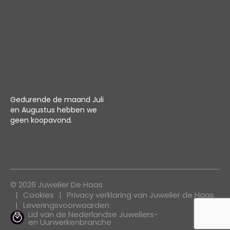
Gedurende de maand Juli
en Augustus hebben we
geen koopavond.
© 2026 Juwelier De Haas
Cookies
Privacy verklaring van Juwelier de Haas
Leveringsvoorwaarden
Lid van de Nederlandse Juweliers-
en Uurwerkenbranche