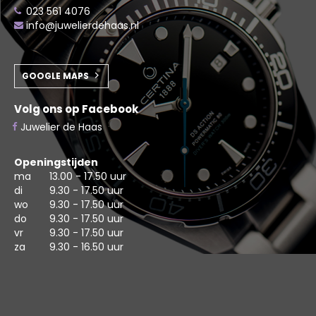
023 561 4076
info@juwelierdehaas.nl
GOOGLE MAPS
Volg ons op Facebook
Juwelier de Haas
Openingstijden
ma
13.00 - 17.50 uur
di
9.30 - 17.50 uur
wo
9.30 - 17.50 uur
do
9.30 - 17.50 uur
vr
9.30 - 17.50 uur
za
9.30 - 16.50 uur