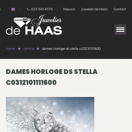
s
023 561 4076
Nieuws
Juwelier de Haas
Contact
home
certina
dames horloge ds stella c0312101111600
DAMES HORLOGE DS STELLA
C0312101111600