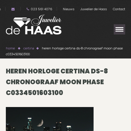
s
023 561 4076
Nieuws
Juwelier de Haas
Contact
home
certina
heren horloge certina ds-8 chronograaf moon phase
c0334501603100
HEREN HORLOGE CERTINA DS-8
CHRONOGRAAF MOON PHASE
C0334501603100