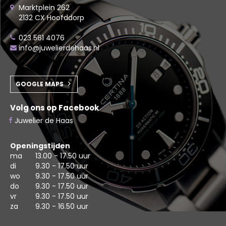
Marktplein 262
2132 CX Hoofddorp
023 561 4076
info@juwelierdehaas.nl
GOOGLE MAPS
Volg ons op Facebook
Juwelier de Haas
Openingstijden
ma
13.00 - 17.50 uur
di
9.30 - 17.50 uur
wo
9.30 - 17.50 uur
do
9.30 - 17.50 uur
vr
9.30 - 17.50 uur
za
9.30 - 16.50 uur