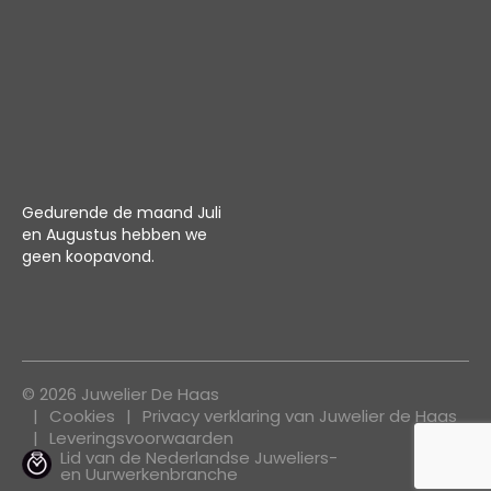
Gedurende de maand Juli
en Augustus hebben we
geen koopavond.
© 2026 Juwelier De Haas
Cookies
Privacy verklaring van Juwelier de Haas
Leveringsvoorwaarden
Lid van de Nederlandse Juweliers-
en Uurwerkenbranche