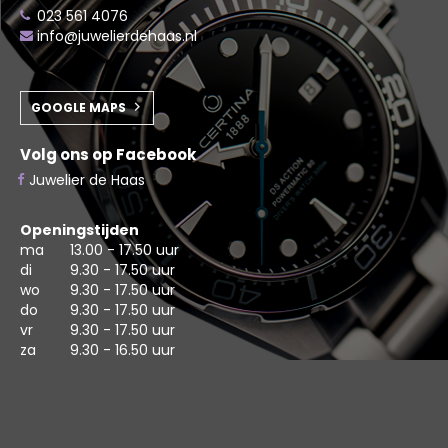
023 561 4076
info@juwelierdehaas.nl
GOOGLE MAPS
Volg ons op Facebook
Juwelier de Haas
Openingstijden
ma
13.00 - 17.50 uur
di
9.30 - 17.50 uur
wo
9.30 - 17.50 uur
do
9.30 - 17.50 uur
vr
9.30 - 17.50 uur
za
9.30 - 16.50 uur