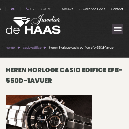
s
023 561 4076
Nieuws
Juwelier de Haas
Contact
home
casio edifice
heren horloge casio edifice efb-550d-1avuer
HEREN HORLOGE CASIO EDIFICE EFB-
550D-1AVUER