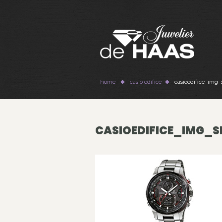
home
casio edifice
casioedifice_img_
CASIOEDIFICE_IMG_S