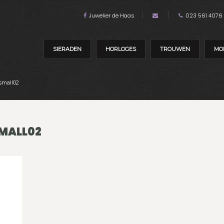
Juwelier de Haas
023 561 4076
SIERADEN
HORLOGES
TROUWEN
MO
small02
MALL02