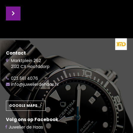
Contact
Marktplein 262
2132 CX Hoofddorp
023 561 4076
info@juwelierdehaas.nl
GOOGLE MAPS
Volg ons op Facebook
Juwelier de Haas