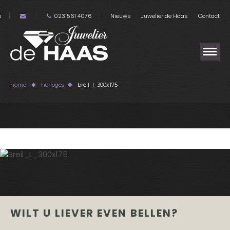
s
023 561 4076
Nieuws
Juwelier de Haas
Contact
home
horloges
breil_l_300x175
WILT U LIEVER EVEN BELLEN?