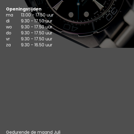
Openingstijden
ma
13.00 - 17.50 uur
di
9.30 - 17.50 uur
wo
9.30 - 17.50 uur
do
9.30 - 17.50 uur
vr
9.30 - 17.50 uur
za
9.30 - 16.50 uur
Gedurende de maand Juli