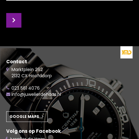
Contact
Marktplein 262
2132 CX Hoofddorp
023 561 4076
info@juwelierdehaas.nl
GOOGLE MAPS
Volg ons op Facebook