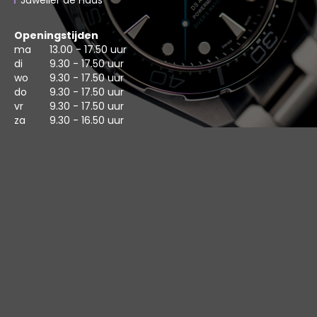
Juwelier de Haas
Openingstijden
ma
13.00 - 17.50 uur
di
9.30 - 17.50 uur
wo
9.30 - 17.50 uur
do
9.30 - 17.50 uur
vr
9.30 - 17.50 uur
za
9.30 - 16.50 uur