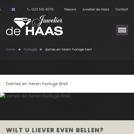
s
023 561 4076
Nieuws
Juwelier de Haas
Contact
home
horloges
dames en heren horloge breil
Dames en heren horloge Breil
WILT U LIEVER EVEN BELLEN?