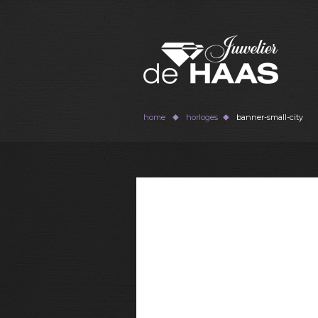
home
horloges
banner-small-city