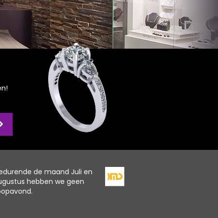
en!
edurende de maand Juli en
ugustus hebben we geen
oopavond.