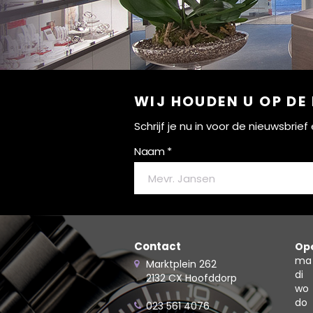
WIJ HOUDEN U OP DE
Schrijf je nu in voor de nieuwsbri
Naam *
Contact
Ope
ma
Marktplein 262
di
2132 CX Hoofddorp
wo
do
023 561 4076