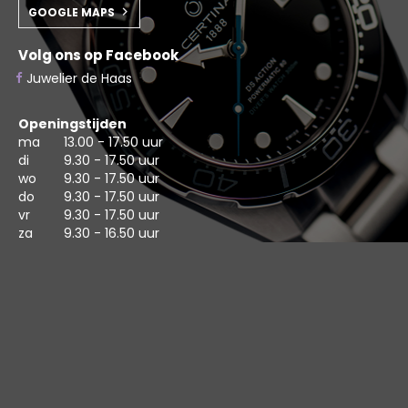
GOOGLE MAPS
Volg ons op Facebook
Juwelier de Haas
Openingstijden
ma
13.00 - 17.50 uur
di
9.30 - 17.50 uur
wo
9.30 - 17.50 uur
do
9.30 - 17.50 uur
vr
9.30 - 17.50 uur
za
9.30 - 16.50 uur