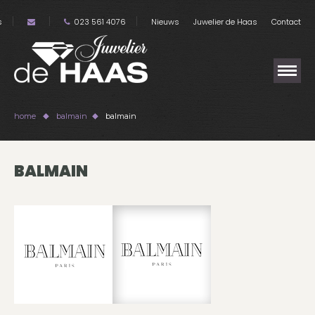
s
023 561 4076
Nieuws
Juwelier de Haas
Contact
home
balmain
balmain
BALMAIN