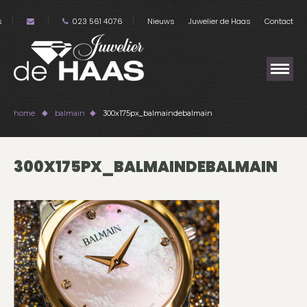
s
023 561 4076
Nieuws
Juwelier de Haas
Contact
home
balmain
300x175px_balmaindebalmain
300X175PX_BALMAINDEBALMAIN