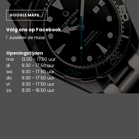
GOOGLE MAPS
Volg ons op Facebook
Juwelier de Haas
Openingstijden
ma
13.00 - 17.50 uur
di
9.30 - 17.50 uur
wo
9.30 - 17.50 uur
do
9.30 - 17.50 uur
vr
9.30 - 17.50 uur
za
9.30 - 16.50 uur