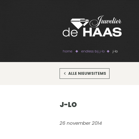
home
endless bij j-lo
j-lo
ALLE NIEUWSITEMS
J-LO
26 november 2014