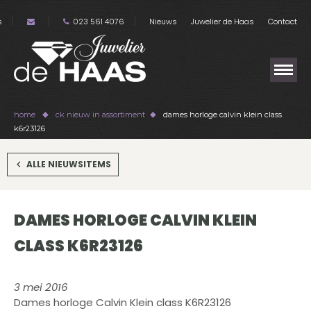
s
023 561 4076
Nieuws
Juwelier de Haas
Contact
home
ck nieuw in assortiment
dames horloge calvin klein class
k6r23126
ALLE NIEUWSITEMS
DAMES HORLOGE CALVIN KLEIN
CLASS K6R23126
3 mei 2016
Dames horloge Calvin Klein class K6R23126