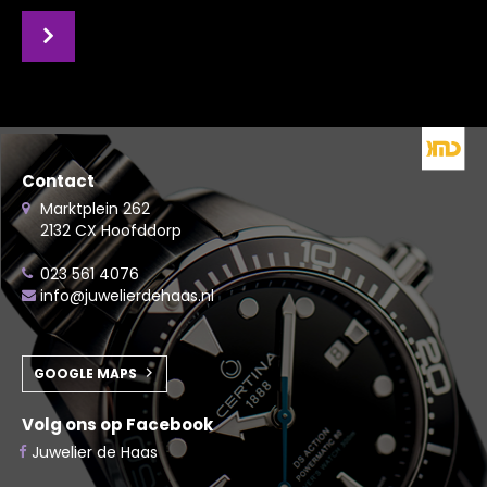
Contact
Marktplein 262
2132 CX Hoofddorp
023 561 4076
info@juwelierdehaas.nl
GOOGLE MAPS
Volg ons op Facebook
Juwelier de Haas