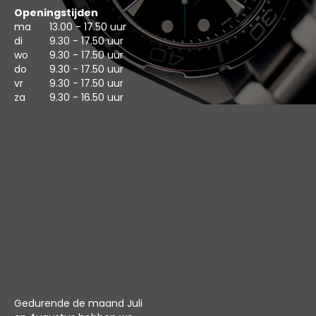
Openingstijden
ma
13.00 - 17.50 uur
di
9.30 - 17.50 uur
wo
9.30 - 17.50 uur
do
9.30 - 17.50 uur
vr
9.30 - 17.50 uur
za
9.30 - 16.50 uur
Gedurende de maand Juli