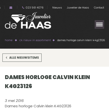
s
023 561 4076
Nieuws
Juwelier de Haas
Contact
home
ck nieuw in assortiment
dames horloge calvin klein k4g23126
ALLE NIEUWSITEMS
DAMES HORLOGE CALVIN KLEIN
K4G23126
3 mei 2016
Dames horloge Calvin klein K4G23126