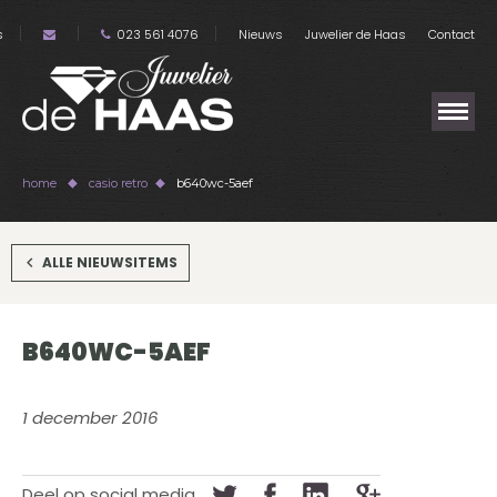
s
023 561 4076
Nieuws
Juwelier de Haas
Contact
home
casio retro
b640wc-5aef
ALLE NIEUWSITEMS
B640WC-5AEF
1 december 2016
Deel op social media