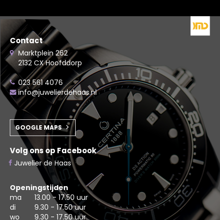
Contact
Marktplein 262
2132 CX Hoofddorp
023 561 4076
info@juwelierdehaas.nl
GOOGLE MAPS
Volg ons op Facebook
Juwelier de Haas
Openingstijden
ma
13.00 - 17.50 uur
di
9.30 - 17.50 uur
wo
9.30 - 17.50 uur